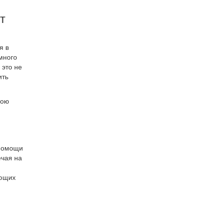
т
я в
много
 это не
ить
вою
 помощи
ечая на
ующих