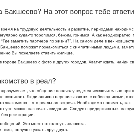
а Бакшеево? На этот вопрос тебе ответи
время на трудовую деятельность и развитие, периодами находимс
егулярно куда-то торопимся, бежим, гонимся. А как неоднократно, 
“Где заметить партнера по жизни?”. На самом деле в век новшеств
й Бакшеево поможет познакомиться с симпатичными людьми, замет
менно Вы пожелаете ставить жилище.
в городе Бакшеево с фото и других городов. Хватит ждать, найди с
акомство в реал?
подразумевает, что общение поначалу ведется исключительно при
не возникает. Люди активно переписываются с собеседниками, отв
го знакомства – это реальная встреча. Необходимо понимать, как
мент уже можно назначать свидание. Следует придерживаться след
 без регистрации:
 сообщений. Это может оттолкнуть человека.
 темы, получше узнать друг друга.