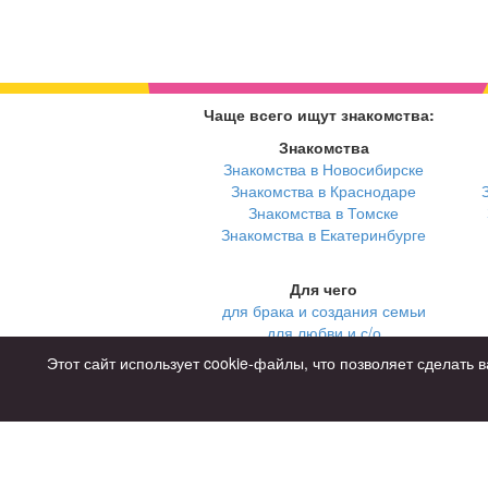
Чаще всего ищут знакомства:
Знакомства
Знакомства в Новосибирске
Знакомства в Краснодаре
Знакомства в Томске
Знакомства в Екатеринбурге
Для чего
для брака и создания семьи
для любви и с/о
для дружбы
Этот сайт использует cookie-файлы, что позволяет сделат
для взрослых
Советы
Знакомства дл