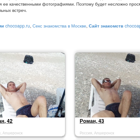
я ее качественными фотографиями. Поэтому будет несложно прос
ьных встреч.
ами
chocoapp.ru
,
Секс знакомства в Москве
,
Сайт знакомств
chocoap
н, 42
Роман, 43
я, Апшеронск
Россия, Апшеронск