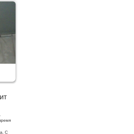
ит
,
 время
а. С