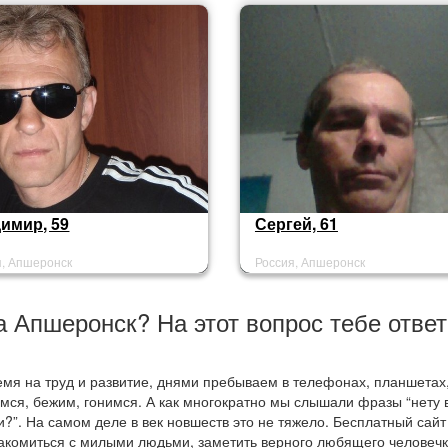
имир, 59
Сергей, 61
я, Апшеронск
Россия, Апшеронск
а Апшеронск? На этот вопрос тебе ответ
мя на труд и развитие, днями пребываем в телефонах, планшетах
имся, бежим, гонимся. А как многократно мы слышали фразы “нету
и?”. На самом деле в век новшеств это не тяжело. Бесплатный сайт
акомиться с милыми людьми, заметить верного любящего человечк