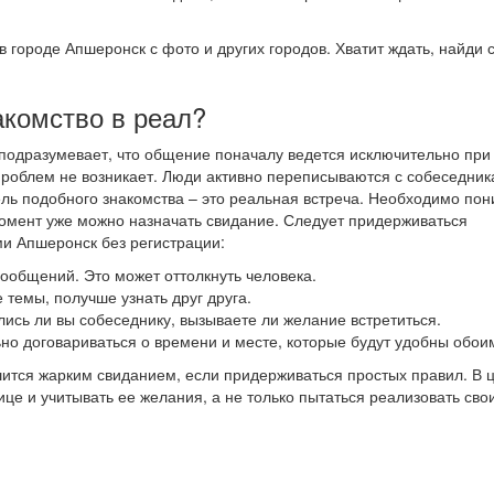
в городе Апшеронск с фото и других городов. Хватит ждать, найди 
акомство в реал?
 подразумевает, что общение поначалу ведется исключительно при
проблем не возникает. Люди активно переписываются с собеседник
цель подобного знакомства – это реальная встреча. Необходимо пон
й момент уже можно назначать свидание. Следует придерживаться
и Апшеронск без регистрации:
 сообщений. Это может оттолкнуть человека.
 темы, получше узнать друг друга.
лись ли вы собеседнику, вызываете ли желание встретиться.
ьно договариваться о времени и месте, которые будут удобны обои
ится жарким свиданием, если придерживаться простых правил. В 
е и учитывать ее желания, а не только пытаться реализовать свои