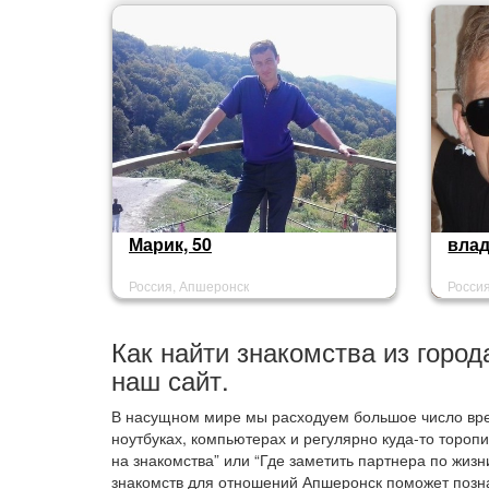
Марик, 50
влад
Россия, Апшеронск
Росси
Как найти знакомства из город
наш сайт.
В насущном мире мы расходуем большое число вре
ноутбуках, компьютерах и регулярно куда-то тороп
на знакомства” или “Где заметить партнера по жизн
знакомств для отношений Апшеронск поможет позн