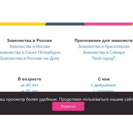
Знакомства в России
Приложение для знакомств
Знакомства в Москве
Знакомства в Красноярске
Знакомства в Санкт-Петербурге
Знакомства в Самаре
Знакомства в Ростове-на-Дону
Твой город?
В возрасте
С кем
за 40 лет
с девушками
за 60 лет
с парнями
для пожилых
с фото
ь ваш просмотр более удобным. Продолжая пользоваться нашим сай
Понятно
КОНФИДЕНЦИАЛЬНОСТЬ
я взрослых
Правила