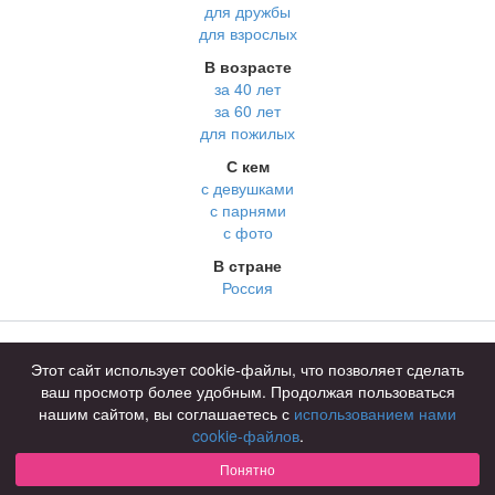
для дружбы
для взрослых
В возрасте
за 40 лет
за 60 лет
для пожилых
С кем
с девушками
с парнями
с фото
В стране
Россия
Советы
КОНФИДЕНЦИАЛЬНОСТЬ
Этот сайт использует cookie-файлы, что позволяет сделать
Знакомства для взрослых
Правила
ваш просмотр более удобным. Продолжая пользоваться
Онлайн знакомства
Как оплатить
нашим сайтом, вы соглашаетесь с
использованием нами
cookie-файлов
.
Знакомства в Москве
Техническая поддержка
Понятно