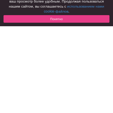
ваш просмотр более удобным. Продолжая пользоваться
нашим сайтом, вы соглашаетесь с
использованием нами
Для чего
cookie-файлов
.
для брака и создания семьи
для любви и с/о
Понятно
для дружбы
для взрослых
В возрасте
за 40 лет
за 60 лет
для пожилых
С кем
с девушками
с парнями
с фото
В стране
Россия
Советы
КОНФИДЕНЦИАЛЬНОСТЬ
Знакомства для взрослых
Правила