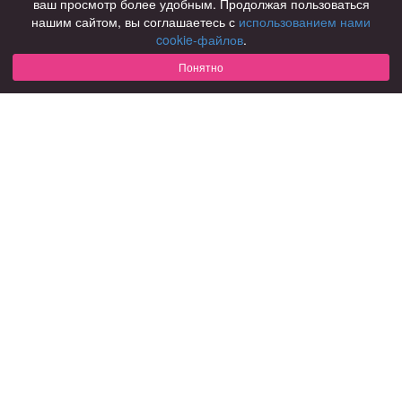
ваш просмотр более удобным. Продолжая пользоваться
нашим сайтом, вы соглашаетесь с
использованием нами
Для чего
cookie-файлов
.
для брака и создания семьи
для любви и с/о
Понятно
для дружбы
для взрослых
В возрасте
за 40 лет
за 60 лет
для пожилых
С кем
с девушками
с парнями
с фото
В стране
Россия
Советы
КОНФИДЕНЦИАЛЬНОСТЬ
Знакомства для взрослых
Правила